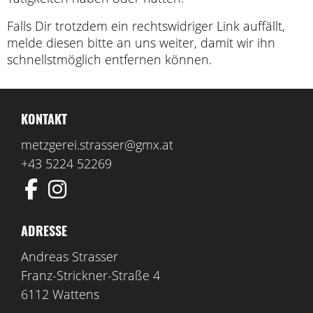
Falls Dir trotzdem ein rechtswidriger Link auffällt,
melde diesen bitte an uns weiter, damit wir ihn
schnellstmöglich entfernen können.
KONTAKT
metzgerei.strasser@gmx.at
+43 5224 52269
ADRESSE
Andreas Strasser
Franz-Strickner-Straße 4
6112 Wattens