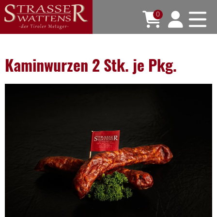
0
Kaminwurzen 2 Stk. je Pkg.