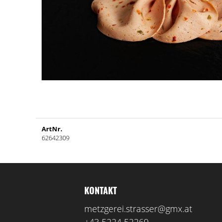
ArtNr.
62642309
KONTAKT
metzgerei.strasser@gmx.at
+43 5224 52269