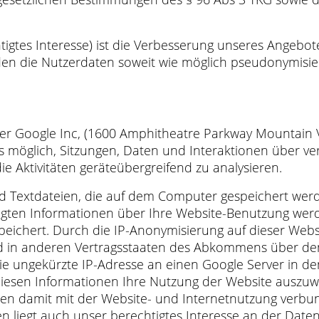
igtes Interesse) ist die Verbesserung unseres Angebot
rden die Nutzerdaten soweit wie möglich pseudonymisier
r Google Inc, (1600 Amphitheatre Parkway Mountain V
t es möglich, Sitzungen, Daten und Interaktionen über 
Aktivitäten geräteübergreifend zu analysieren.
nd Textdateien, die auf dem Computer gespeichert wer
ugten Informationen über Ihre Website-Benutzung werd
eichert. Durch die IP-Anonymisierung auf dieser Websi
nd in anderen Vertragsstaaten des Abkommens über de
die ungekürzte IP-Adresse an einen Google Server in d
diesen Informationen Ihre Nutzung der Website auszuwe
erden damit mit der Website- und Internetnutzung ver
n liegt auch unser berechtigtes Interesse an der Date