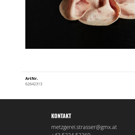
ArtNr.
62642313
KONTAKT
metzgerei.strasser@gmx.at
+43 5224 52269